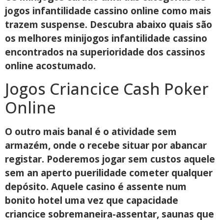
jogos infantilidade cassino online como mais
trazem suspense. Descubra abaixo quais são
os melhores minijogos infantilidade cassino
encontrados na superioridade dos cassinos
online acostumado.
Jogos Criancice Cash Poker
Online
O outro mais banal é o atividade sem
armazém, onde o recebe situar por abancar
registar. Poderemos jogar sem custos aquele
sem an aperto puerilidade cometer qualquer
depósito. Aquele casino é assente num
bonito hotel uma vez que capacidade
criancice sobremaneira-assentar, saunas que