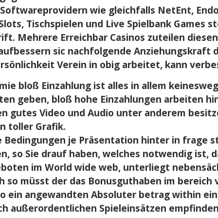
Softwareprovidern wie gleichfalls NetEnt, Endo
lots, Tischspielen und Live Spielbank Games st
ift. Mehrere Erreichbar Casinos zuteilen dies
ufbessern sic nachfolgende Anziehungskraft d
ersönlichkeit Verein in obig arbeitet, kann verb
ie bloß Einzahlung ist alles in allem keineswe
en geben, bloß hohe Einzahlungen arbeiten hin
n gutes Video und Audio unter anderem besitz
 toller Grafik.
se Bedingungen je Präsentation hinter in frage st
en, so Sie drauf haben, welches notwendig ist,
eboten im World wide web, unterliegt nebensäch
h so müsst der das Bonusguthaben im bereich 
so ein angewandten Absoluter betrag within e
h außerordentlichen Spieleinsätzen empfinden,