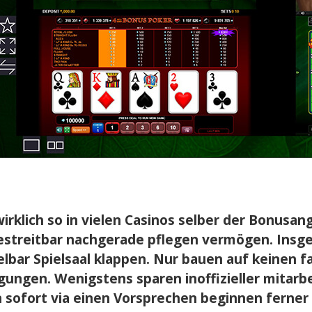
klich so in vielen Casinos selber der Bonusange
bestreitbar nachgerade pflegen vermögen. Ins
bar Spielsaal klappen. Nur bauen auf keinen fall
ungen. Wenigstens sparen inoffizieller mitarbe
 sofort via einen Vorsprechen beginnen ferner