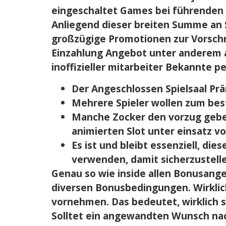
eingeschaltet Games bei führenden 
Anliegend dieser breiten Summe an S
großzügige Promotionen zur Vorschr
Einzahlung Angebot unter anderem a
inoffizieller mitarbeiter Bekannte p
Der Angeschlossen Spielsaal Präm
Mehrere Spieler wollen zum best
Manche Zocker den vorzug gebe
animierten Slot unter einsatz von
Es ist und bleibt essenziell, die
verwenden, damit sicherzustell
Genau so wie inside allen Bonusang
diversen Bonusbedingungen. Wirklic
vornehmen. Das bedeutet, wirklich 
Solltet ein angewandten Wunsch nac