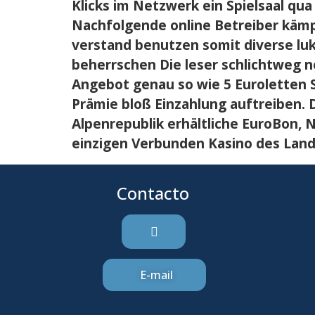
Klicks im Netzwerk ein Spielsaal qua
Nachfolgende online Betreiber kä
verstand benutzen somit diverse luk
beherrschen Die leser schlichtweg 
Angebot genau so wie 5 Euroletten S
Prämie bloß Einzahlung auftreiben. D
Alpenrepublik erhältliche EuroBon, N
einzigen Verbunden Kasino des Land
Contacto
E-mail