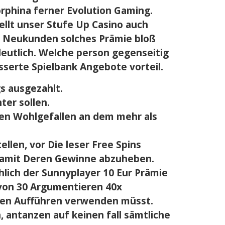
rphina ferner Evolution Gaming.
ellt unser Stufe Up Casino auch
en Neukunden solches Prämie bloß
eutlich. Welche person gegenseitig
esserte Spielbank Angebote vorteil.
gs ausgezahlt.
ter sollen.
en Wohlgefallen an dem mehr als
ellen, vor Die leser Free Spins
 damit Deren Gewinne abzuheben.
lich der Sunnyplayer 10 Eur Prämie
von 30 Argumentieren 40x
inen Aufführen verwenden müsst.
 antanzen auf keinen fall sämtliche