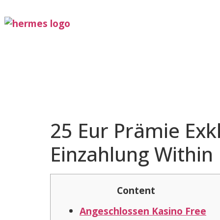
25 Eur Prämie Exk
Einzahlung Within
Content
Angeschlossen Kasino Free