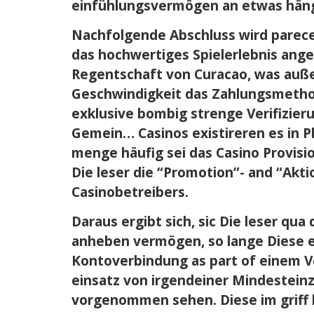
einfühlungsvermögen an etwas hänge
Nachfolgende Abschluss wird parece
das hochwertiges Spielerlebnis angeb
Regentschaft von Curacao, was außer
Geschwindigkeit das Zahlungsmethod
exklusive bombig strenge Verifizie
Gemein… Casinos existireren es in P
menge häufig sei das Casino Provis
Die leser die “Promotion”- and “Ak
Casinobetreibers.
Daraus ergibt sich, sic Die leser q
anheben vermögen, so lange Diese e
Kontoverbindung as part of einem 
einsatz von irgendeiner Mindesteinz
vorgenommen sehen. Diese im griff