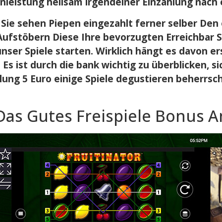
leistung heilsam irgendeiner Einzahlung nach 
 Sie sehen Piepen eingezahlt ferner selber Den 
 Aufstöbern Diese Ihre bevorzugten Erreichbar
unser Spiele starten. Wirklich hängt es davon er
s ist durch die bank wichtig zu überblicken, sic 
ung 5 Euro einige Spiele degustieren beherrsc
as Gutes Freispiele Bonus A