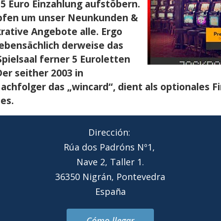
 5 Euro Einzahlung aufstöbern.
mpfen um unser Neunkunden &
rative Angebote alle. Ergo
nebensächlich derweise das
pielsaal ferner 5 Euroletten
er seither 2003 in
achfolger das „wincard“, dient als optionales Fi
es.
Dirección:
Rúa dos Padróns Nº1,
Nave 2, Taller 1.
36350 Nigrán, Pontevedra
España
Cómo llegar