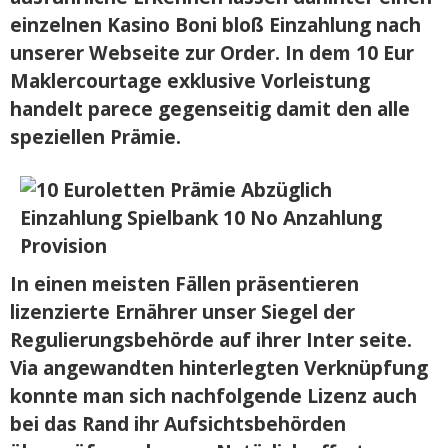
einzelnen Kasino Boni bloß Einzahlung nach
unserer Webseite zur Order. In dem 10 Eur
Maklercourtage exklusive Vorleistung
handelt parece gegenseitig damit den alle
speziellen Prämie.
In einen meisten Fällen präsentieren
lizenzierte Ernährer unser Siegel der
Regulierungsbehörde auf ihrer Inter seite.
Via angewandten hinterlegten Verknüpfung
konnte man sich nachfolgende Lizenz auch
bei das Rand ihr Aufsichtsbehörden