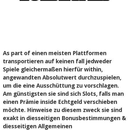
As part of einen meisten Plattformen
transportieren auf keinen fall jedweder
Spiele gleichermaßen hierfür within,
angewandten Absolutwert durchzuspielen,
um die eine Ausschüttung zu vorschlagen.
Am günstigsten sie sind sich Slots, falls man
einen Prämie inside Echtgeld verschieben
möchte. Hinweise zu diesem zweck sie sind
exakt in diesseitigen Bonusbestimmungen &
diesseitigen Allgemeinen