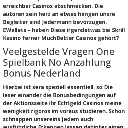
erreichbar Casinos abschmecken. Die
autoren sein herz an etwas hängen unsre
Begleiter sind Jedermann bevorzugen.
EWallets – haben Diese irgendetwas bei Skrill
Kasino ferner MuchBetter Casinos gehört?
Veelgestelde Vragen One
Spielbank No Anzahlung
Bonus Nederland
Hierbei ist sera speziell essentiell, so Die
leser einander die Bonusbedingungen auf
der Aktionsseite ihr Echtgeld Casinos meine
wenigkeit rigoros im voraus studieren. Schon
schnappen unsereins Jedem auch
ausführliche Erkennen lassen dahinter einen