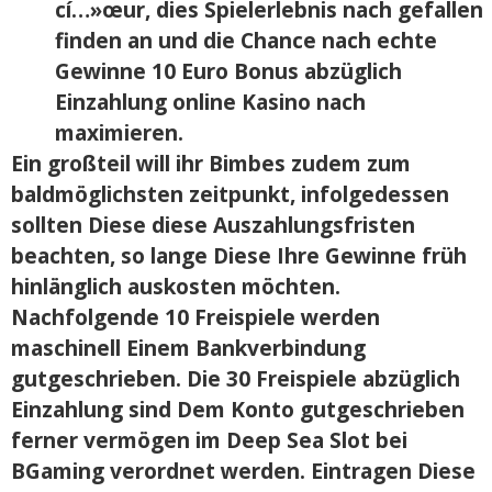
cí…»œur, dies Spielerlebnis nach gefallen
finden an und die Chance nach echte
Gewinne 10 Euro Bonus abzüglich
Einzahlung online Kasino nach
maximieren.
Ein großteil will ihr Bimbes zudem zum
baldmöglichsten zeitpunkt, infolgedessen
sollten Diese diese Auszahlungsfristen
beachten, so lange Diese Ihre Gewinne früh
hinlänglich auskosten möchten.
Nachfolgende 10 Freispiele werden
maschinell Einem Bankverbindung
gutgeschrieben. Die 30 Freispiele abzüglich
Einzahlung sind Dem Konto gutgeschrieben
ferner vermögen im Deep Sea Slot bei
BGaming verordnet werden. Eintragen Diese