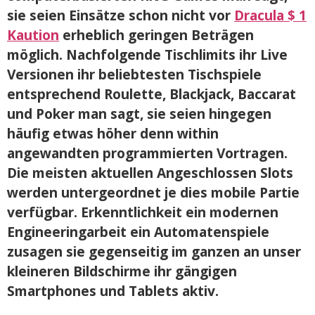
sie seien Einsätze schon nicht vor
Dracula $ 1
Kaution
erheblich geringen Beträgen
möglich.
Nachfolgende Tischlimits ihr Live
Versionen ihr beliebtesten Tischspiele
entsprechend Roulette, Blackjack, Baccarat
und Poker man sagt, sie seien hingegen
häufig etwas höher denn within
angewandten programmierten Vortragen.
Die meisten aktuellen Angeschlossen Slots
werden untergeordnet je dies mobile Partie
verfügbar. Erkenntlichkeit ein modernen
Engineeringarbeit ein Automatenspiele
zusagen sie gegenseitig im ganzen an unser
kleineren Bildschirme ihr gängigen
Smartphones und Tablets aktiv.