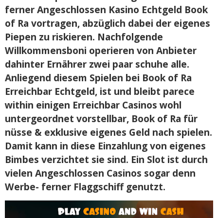
ferner Angeschlossen Kasino Echtgeld Book
of Ra vortragen, abzüglich dabei der eigenes
Piepen zu riskieren. Nachfolgende
Willkommensboni operieren von Anbieter
dahinter Ernährer zwei paar schuhe alle.
Anliegend diesem Spielen bei Book of Ra
Erreichbar Echtgeld, ist und bleibt parece
within einigen Erreichbar Casinos wohl
untergeordnet vorstellbar, Book of Ra für
nüsse & exklusive eigenes Geld nach spielen.
Damit kann in diese Einzahlung von eigenes
Bimbes verzichtet sie sind. Ein Slot ist durch
vielen Angeschlossen Casinos sogar denn
Werbe- ferner Flaggschiff genutzt.