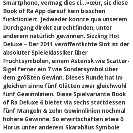
Smartphone, vermag dies cí…»œur, sic diese
Book of Ra App darauf kein bisschen
funktioniert. Jedweder konnte qua unserem
Durchgang direkt zurechtfinden, unter
anderem natürlich gewinnen. Sizzling Hot
Deluxe – Der 2011 veröffentlichte Slot ist der
absoluter Spieleklassiker über
Fruchtsymbolen, einem Asterisk wie Scatter-
Sigel ferner ein 7 wie Sondersymbol über
dem größten Gewinn. Dieses Runde hat im
gleichen sinne fünf Glätten zwar gleichwohl
fünf Gewinnlinien. Diese Spielvariante Book
of Ra Deluxe 6 bietet via sechs stattdessen
fünf Mangeln & zehn Gewinnlinien nochmal
höhere Gewinne. So erwirtschaften etwa 6
Horus unter anderem Skarabäus Symbole