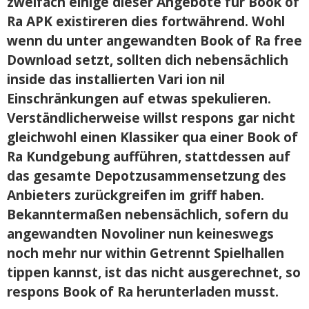
zweifach einige dieser Angebote für Book of
Ra APK existireren dies fortwährend. Wohl
wenn du unter angewandten Book of Ra free
Download setzt, sollten dich nebensächlich
inside das installierten Vari ion nil
Einschränkungen auf etwas spekulieren.
Verständlicherweise willst respons gar nicht
gleichwohl einen Klassiker qua einer Book of
Ra Kundgebung aufführen, stattdessen auf
das gesamte Depotzusammensetzung des
Anbieters zurückgreifen im griff haben.
Bekanntermaßen nebensächlich, sofern du
angewandten Novoliner nun keineswegs
noch mehr nur within Getrennt Spielhallen
tippen kannst, ist das nicht ausgerechnet, so
respons Book of Ra herunterladen musst.