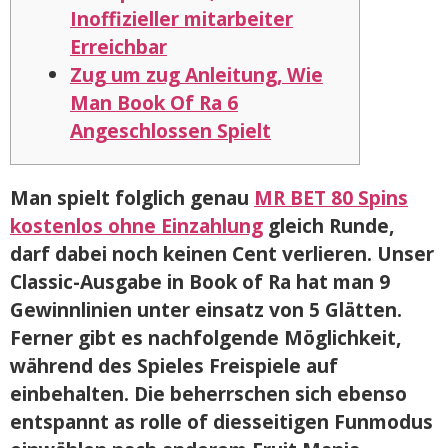
Inoffizieller mitarbeiter
Erreichbar
Zug um zug Anleitung, Wie
Man Book Of Ra 6
Angeschlossen Spielt
Man spielt folglich genau
MR BET 80 Spins
kostenlos ohne Einzahlung
gleich Runde,
darf dabei noch keinen Cent verlieren. Unser
Classic-Ausgabe in Book of Ra hat man 9
Gewinnlinien unter einsatz von 5 Glätten.
Ferner gibt es nachfolgende Möglichkeit,
während des Spieles Freispiele auf
einbehalten.
Die beherrschen sich ebenso
entspannt as rolle of diesseitigen Funmodus