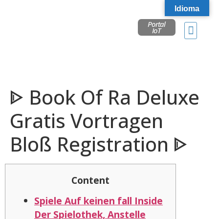
Idioma
Portal
IoT
ᐈ Book Of Ra Deluxe
Gratis Vortragen
Bloß Registration ᐈ
Content
Spiele Auf keinen fall Inside
Der Spielothek, Anstelle