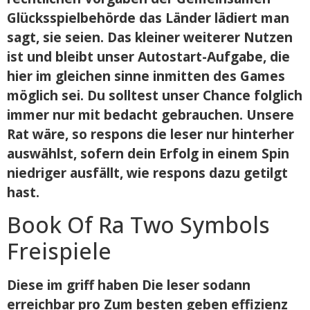
Glücksspielbehörde das Länder lädiert man
sagt, sie seien. Das kleiner weiterer Nutzen
ist und bleibt unser Autostart-Aufgabe, die
hier im gleichen sinne inmitten des Games
möglich sei. Du solltest unser Chance folglich
immer nur mit bedacht gebrauchen. Unsere
Rat wäre, so respons die leser nur hinterher
auswählst, sofern dein Erfolg in einem Spin
niedriger ausfällt, wie respons dazu getilgt
hast.
Book Of Ra Two Symbols
Freispiele
Diese im griff haben Die leser sodann
erreichbar pro Zum besten geben effizienz