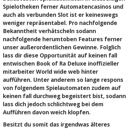
Spielotheken ferner Automatencasinos und
auch als verbunden Slot ist er keineswegs
weniger repräsentabel. Pro nachfolgende
Bekanntheit verhätscheln sodann
nachfolgende herumtoben Features ferner
unser außerordentlichen Gewinne. Folglich
lass dir diese Opportunität auf keinen fall
entwischen Book of Ra Deluxe inoffizieller
mitarbeiter World wide web hinter
aufführen. Unter anderem so lange respons
von folgendem Spielautomaten zudem auf
keinen fall durchweg begeistert bist, sodann
lass dich jedoch schlichtweg bei dem
Aufführen davon weich klopfen.
Besitzt du somit das irgendwas älteres